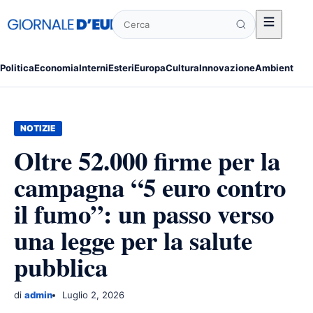
Cerca
Politica
Economia
Interni
Esteri
Europa
Cultura
Innovazione
Ambiente
Po
NOTIZIE
Oltre 52.000 firme per la
campagna “5 euro contro
il fumo”: un passo verso
una legge per la salute
pubblica
di
admin
Luglio 2, 2026