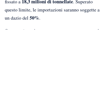
18,3 milioni di tonnellate
fissato a
. Superato
questo limite, le importazioni saranno soggette a
50%
un dazio del
.
Questa misura è stata progettata per proteggere la
competitività della filiera siderurgica europea e
garantire maggiore certezza agli operatori del
settore. Rispetto alle precedenti misure di
salvaguardia, il nuovo schema prevede una
47%
riduzione media del
delle importazioni
26
ammesse in esenzione, riguardando ben
categorie di prodotti
.
La ristrutturazione del contingente include anche