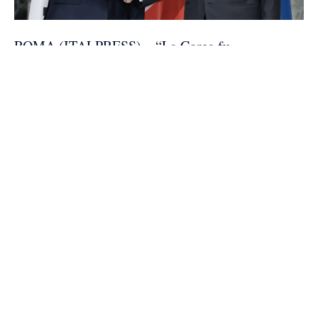
ROMA (ITALPRESS) – “La Corea fu
destinazione, negli anni Cinquanta del secolo
scorso, quando la guerra imperversava nella
penisola, della prima missione internazionale
della Repubblica Italiana, con un ospedale da
campo sotto le insegne dell’ONU.
Un gesto compiuto senza esitazione e con uno
spirito solidale che non conosce distanze
geografiche”. Lo afferma il presidente
della Repubblica, Sergio Mattarella, nel corso del
brindisi al
Quirinale in occasione della visita di Stato in