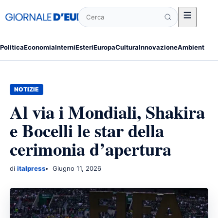
Cerca
Politica
Economia
Interni
Esteri
Europa
Cultura
Innovazione
Ambiente
Po
NOTIZIE
Al via i Mondiali, Shakira
e Bocelli le star della
cerimonia d’apertura
di
italpress
Giugno 11, 2026