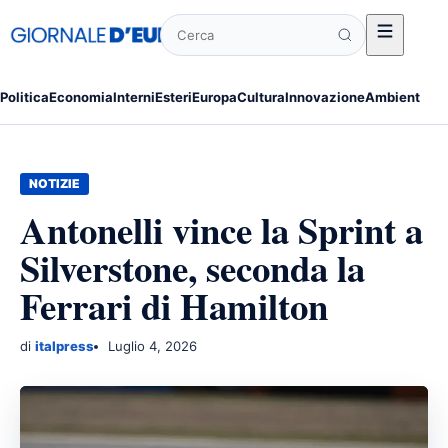
Cerca
Politica
Economia
Interni
Esteri
Europa
Cultura
Innovazione
Ambiente
Po
NOTIZIE
Antonelli vince la Sprint a
Silverstone, seconda la
Ferrari di Hamilton
di
italpress
Luglio 4, 2026