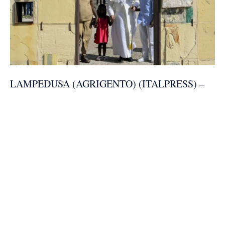
LAMPEDUSA (AGRIGENTO) (ITALPRESS) –
“Da questo estremo lembo d’Europa nel Mare
Mediterraneo si vede meglio la chiamata epocale
che il fenomeno migratorio rivolge alle società
europee. Anche per questo aspetto – come per
quelli della transizione ecologica e della
promozione della pace – l’Europa possiede un
potenziale unico, che le deriva dalla sua storia e
dalla sua cultura, e quindi una pari responsabilità.