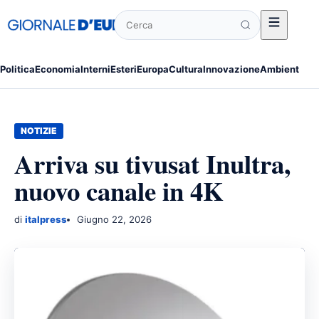
Cerca
Politica
Economia
Interni
Esteri
Europa
Cultura
Innovazione
Ambiente
Po
NOTIZIE
Arriva su tivusat Inultra,
nuovo canale in 4K
di
italpress
Giugno 22, 2026