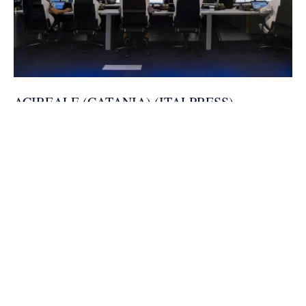
ACIREALE (CATANIA) (ITALPRESS) –
BaxEnergy, società attiva nelle realizzazione di
soluzioni digitali per le aziende energetiche
globali, avvia una nuova fase della propria storia
industriale: da realtà imprenditoriale territoriale a
corporate tech company globale, con governance
manageriale rafforzata e una visione strategica
strutturata nel medio-lungo periodo.
Con il prossimo lancio ufficiale del Piano