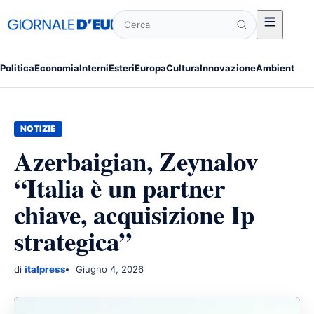
Cerca
Politica
Economia
Interni
Esteri
Europa
Cultura
Innovazione
Ambiente
Po
NOTIZIE
Azerbaigian, Zeynalov
“Italia è un partner
chiave, acquisizione Ip
strategica”
di
italpress
Giugno 4, 2026