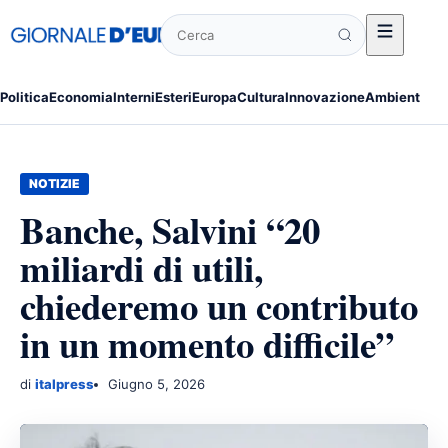
Cerca
Politica
Economia
Interni
Esteri
Europa
Cultura
Innovazione
Ambiente
Po
NOTIZIE
Banche, Salvini “20
miliardi di utili,
chiederemo un contributo
in un momento difficile”
di
italpress
Giugno 5, 2026