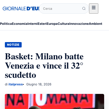
Cerca
Politica
Economia
Interni
Esteri
Europa
Cultura
Innovazione
Ambiente
Po
NOTIZIE
Basket: Milano batte
Venezia e vince il 32°
scudetto
di
italpress
Giugno 18, 2026