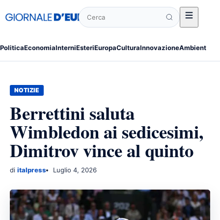
Cerca
Politica
Economia
Interni
Esteri
Europa
Cultura
Innovazione
Ambiente
Po
NOTIZIE
Berrettini saluta
Wimbledon ai sedicesimi,
Dimitrov vince al quinto
di
italpress
Luglio 4, 2026