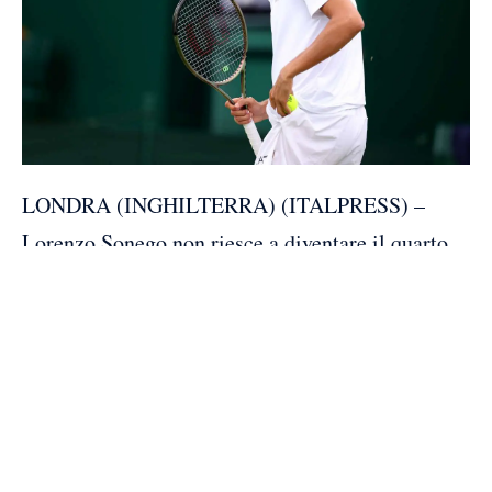
LONDRA (INGHILTERRA) (ITALPRESS) –
Lorenzo Sonego non riesce a diventare il quarto
italiano della storia a raggiungere almeno tre
volte gli ottavi di finale del singolare maschile a
Wimbledon, terzo Slam stagionale sull’erba
londinese. Il 31enne tennista torinese, numero 69
del ranking Atp, si è arreso nei sedicesimi allo
statunitense Taylor Fritz, testa di serie numero 6 e