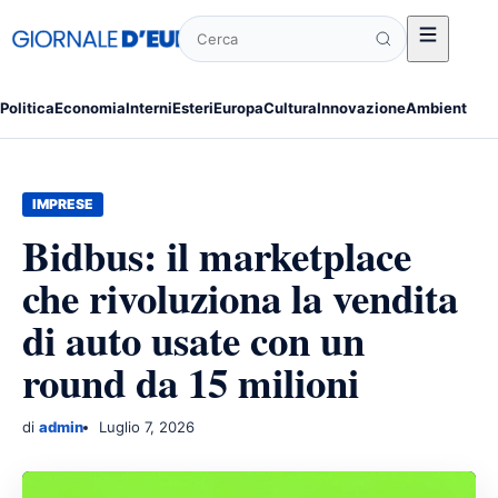
Cerca
Politica
Economia
Interni
Esteri
Europa
Cultura
Innovazione
Ambiente
Po
IMPRESE
Bidbus: il marketplace
che rivoluziona la vendita
di auto usate con un
round da 15 milioni
di
admin
Luglio 7, 2026