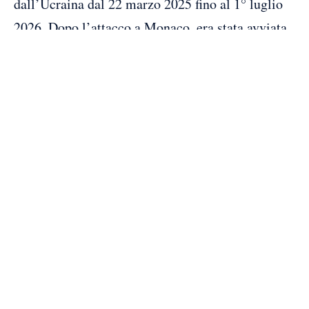
dall’Ucraina dal 22 marzo 2025 fino al 1° luglio
2026. Dopo l’attacco a Monaco, era stata avviata
una vasta caccia all’uomo, con l’Interpol che
aveva emesso un mandato di ricerca
internazionale per tentato omicidio, collocamento
di un ordigno esplosivo su una strada pubblica e
associazione a delinquere.
Le autorità monegasche hanno escluso la pista del
terrorismo, avviando un’indagine per tentato
omicidio e collocamento di un ordigno in luogo
pubblico. Durante le indagini, sono stati arrestati
due individui: un ufficiale della Direzione
generale dell’intelligence militare ucraina (GUR)