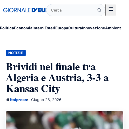
Cerca
Politica
Economia
Interni
Esteri
Europa
Cultura
Innovazione
Ambiente
Po
NOTIZIE
Brividi nel finale tra
Algeria e Austria, 3-3 a
Kansas City
di
italpress
Giugno 28, 2026