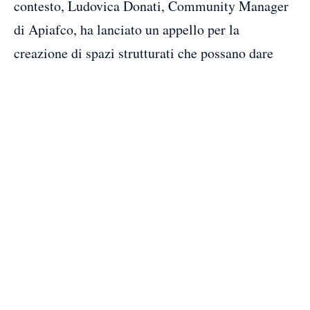
contesto, Ludovica Donati, Community Manager
di Apiafco, ha lanciato un appello per la
creazione di spazi strutturati che possano dare
voce ai pazienti.
Donati ha messo in evidenza l’importanza di
unire le forze per porre alle istituzioni domande e
richieste condivise, piuttosto che affrontare
questioni in modo isolato. Secondo la sua visione,
è fondamentale che i pazienti possano essere
ascoltati attraverso richieste corali, che riflettano
le esigenze di una comunità più ampia.
“È necessario istituire tavoli di lavoro