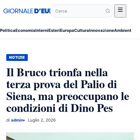
Cerca
Politica
Economia
Interni
Esteri
Europa
Cultura
Innovazione
Ambiente
Po
NOTIZIE
Il Bruco trionfa nella
terza prova del Palio di
Siena, ma preoccupano le
condizioni di Dino Pes
di
admin
Luglio 2, 2026