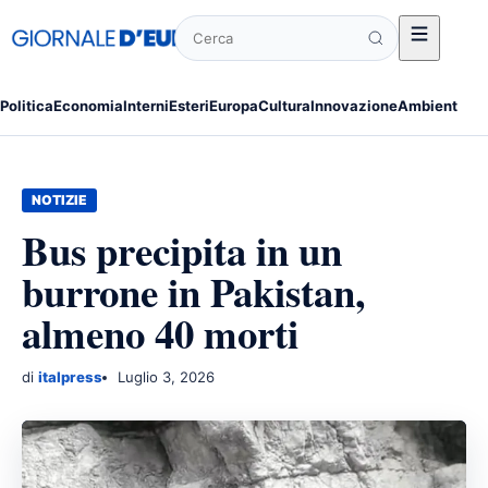
Cerca
Politica
Economia
Interni
Esteri
Europa
Cultura
Innovazione
Ambiente
Po
NOTIZIE
Bus precipita in un
burrone in Pakistan,
almeno 40 morti
di
italpress
Luglio 3, 2026