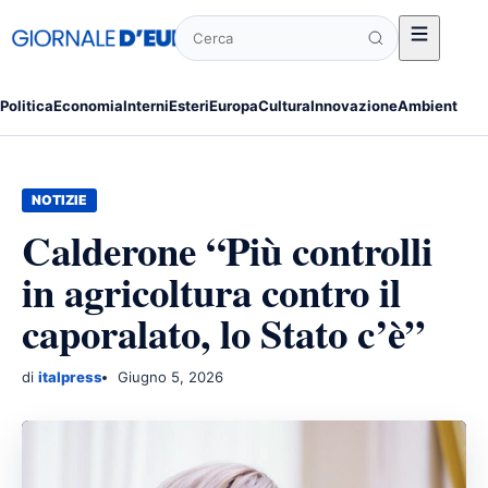
Cerca
Politica
Economia
Interni
Esteri
Europa
Cultura
Innovazione
Ambiente
Po
NOTIZIE
Calderone “Più controlli
in agricoltura contro il
caporalato, lo Stato c’è”
di
italpress
Giugno 5, 2026