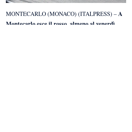
A
MONTECARLO (MONACO) (ITALPRESS) –
Montecarlo esce il rosso, almeno al venerdì.
Ferrari protagonista nella prima giornata del
Gran Premio di Monaco, con Lewis Hamilton e
Charles Leclerc
ai primi due posti in entrambe le
sessioni di libere. Al mattino è il padrone di casa
a far segnare il miglior tempo in 1’13’978,
rifilando 226 millesimi al compagno di box, ma
nelle FP2 sale in cattedra il sette volte campione
del mondo, che ferma il cronometro a 1’13″026
precedendo Leclerc di 0″111.
Max Verstappen
Terzo incomodo
, terzo sia nelle