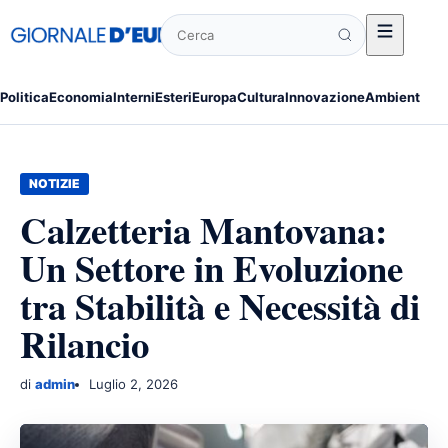
Cerca
Politica
Economia
Interni
Esteri
Europa
Cultura
Innovazione
Ambiente
Po
NOTIZIE
Calzetteria Mantovana:
Un Settore in Evoluzione
tra Stabilità e Necessità di
Rilancio
di
admin
Luglio 2, 2026