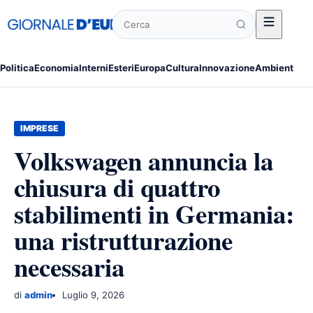
Cerca
Politica
Economia
Interni
Esteri
Europa
Cultura
Innovazione
Ambiente
Po
IMPRESE
Volkswagen annuncia la
chiusura di quattro
stabilimenti in Germania:
una ristrutturazione
necessaria
di
admin
Luglio 9, 2026