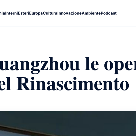
mia
Interni
Esteri
Europa
Cultura
Innovazione
Ambiente
Podcast
uangzhou le ope
el Rinascimento