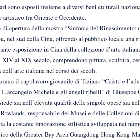
ri sono esposti insieme a diversi beni culturali nazion
artistico tra Oriente e Occidente.
ia di apertura della mostra “Sinfonia del Rinascimento: 
, nel sud della Cina, offrendo al pubblico locale una ri
nte esposizione in Cina della collezione d’arte italia
l XIV al XIX secolo, comprendono pittura, scultura, cera
 dell’arte italiana nel corso dei secoli.
gurano il capolavoro giovanile di Tiziano “Cristo e l’adu
L’arcangelo Michele e gli angeli ribelli” di Giuseppe 
siede sia nell’elevata qualità delle singole opere sia ne
 Rowlands, responsabile dei Musei e delle Collezioni 
a la costante innovazione stilistica sviluppata nei numero
lico della Greater Bay Area Guangdong-Hong Kong-Macao