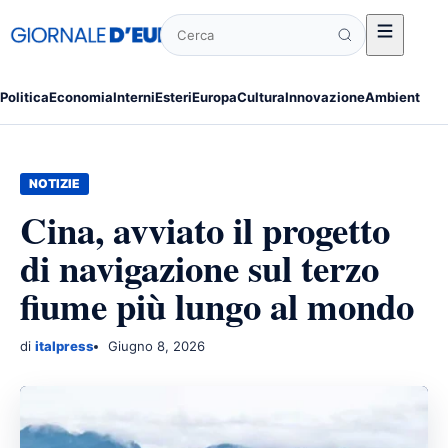
Cerca
Politica
Economia
Interni
Esteri
Europa
Cultura
Innovazione
Ambiente
Po
NOTIZIE
Cina, avviato il progetto
di navigazione sul terzo
fiume più lungo al mondo
di
italpress
Giugno 8, 2026