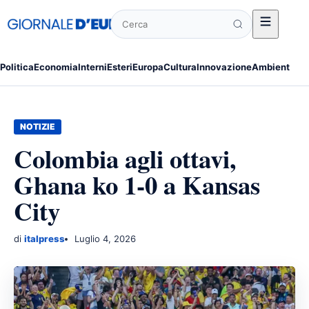
Cerca
Politica
Economia
Interni
Esteri
Europa
Cultura
Innovazione
Ambiente
Po
NOTIZIE
Colombia agli ottavi,
Ghana ko 1-0 a Kansas
City
di
italpress
Luglio 4, 2026