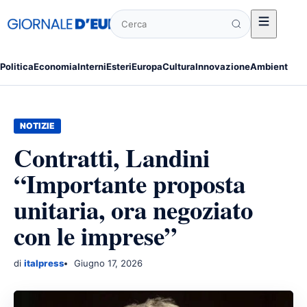
Cerca
Politica
Economia
Interni
Esteri
Europa
Cultura
Innovazione
Ambiente
Po
NOTIZIE
Contratti, Landini
“Importante proposta
unitaria, ora negoziato
con le imprese”
di
italpress
Giugno 17, 2026