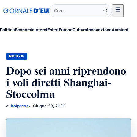
Cerca
Politica
Economia
Interni
Esteri
Europa
Cultura
Innovazione
Ambiente
Po
NOTIZIE
Dopo sei anni riprendono
i voli diretti Shanghai-
Stoccolma
di
italpress
Giugno 23, 2026