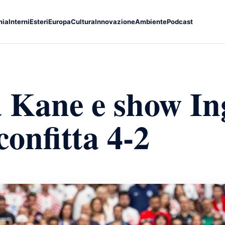
mia
Interni
Esteri
Europa
Cultura
Innovazione
Ambiente
Podcast
 Kane e show Ing
confitta 4-2