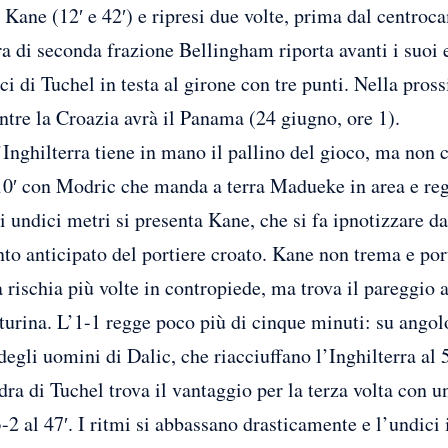
 Kane (12′ e 42′) e ripresi due volte, prima dal centro
a di seconda frazione Bellingham riporta avanti i suoi 
ici di Tuchel in testa al girone con tre punti. Nella pros
ntre la Croazia avrà il Panama (24 giugno, ore 1).
’Inghilterra tiene in mano il pallino del gioco, ma non c
 10′ con Modric che manda a terra Madueke in area e reg
i undici metri si presenta Kane, che si fa ipnotizzare d
to anticipato del portiere croato. Kane non trema e porta
 rischia più volte in contropiede, ma trova il pareggio 
rina. L’1-1 regge poco più di cinque minuti: su angolo
degli uomini di Dalic, che riacciuffano l’Inghilterra al 
adra di Tuchel trova il vantaggio per la terza volta con 
2 al 47′. I ritmi si abbassano drasticamente e l’undici 