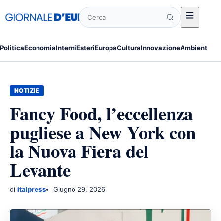
Cerca
Politica
Economia
Interni
Esteri
Europa
Cultura
Innovazione
Ambiente
Po
NOTIZIE
Fancy Food, l’eccellenza
pugliese a New York con
la Nuova Fiera del
Levante
di
italpress
Giugno 29, 2026