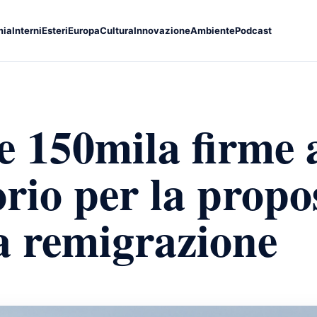
mia
Interni
Esteri
Europa
Cultura
Innovazione
Ambiente
Podcast
e 150mila firme 
rio per la propo
la remigrazione