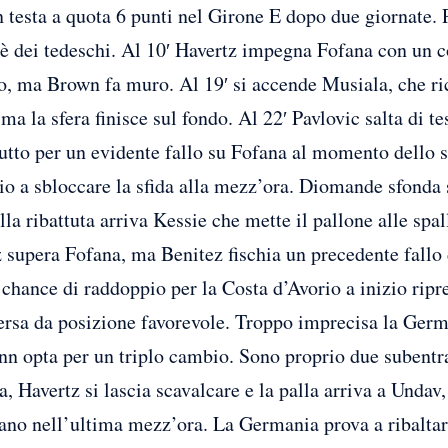
 testa a quota 6 punti nel Girone E dopo due giornate. P
è dei tedeschi. Al 10′ Havertz impegna Fofana con un col
, ma Brown fa muro. Al 19′ si accende Musiala, che rice
ma la sfera finisce sul fondo. Al 22′ Pavlovic salta di tes
tutto per un evidente fallo su Fofana al momento dello s
rio a sbloccare la sfida alla mezz’ora. Diomande sfonda 
a ribattuta arriva Kessie che mette il pallone alle spall
 supera Fofana, ma Benitez fischia un precedente fallo d
 chance di raddoppio per la Costa d’Avorio a inizio ripr
versa da posizione favorevole. Troppo imprecisa la Germ
n opta per un triplo cambio. Sono proprio due subentrat
ra, Havertz si lascia scavalcare e la palla arriva a Unda
ntano nell’ultima mezz’ora. La Germania prova a ribalta