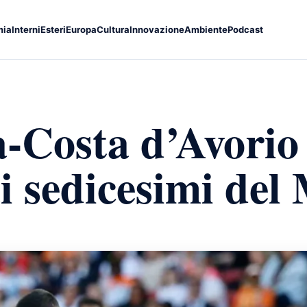
mia
Interni
Esteri
Europa
Cultura
Innovazione
Ambiente
Podcast
Costa d’Avorio 
ai sedicesimi del