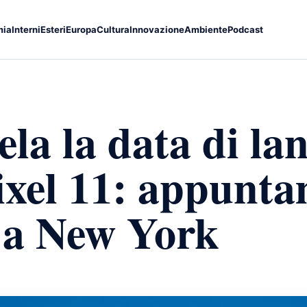
mia
Interni
Esteri
Europa
Cultura
Innovazione
Ambiente
Podcast
la la data di lan
xel 11: appuntam
 a New York