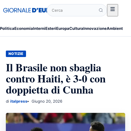
Cerca
Politica
Economia
Interni
Esteri
Europa
Cultura
Innovazione
Ambiente
Po
NOTIZIE
Il Brasile non sbaglia
contro Haiti, è 3-0 con
doppietta di Cunha
di
italpress
Giugno 20, 2026