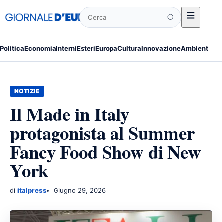
Cerca
Politica
Economia
Interni
Esteri
Europa
Cultura
Innovazione
Ambiente
Po
NOTIZIE
Il Made in Italy
protagonista al Summer
Fancy Food Show di New
York
di
italpress
Giugno 29, 2026