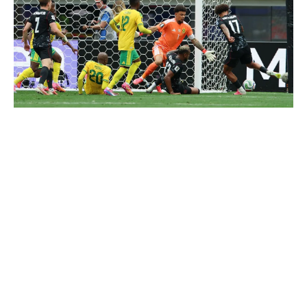
LOS ANGELES (STATI UNITI) (ITALPRESS) –
Il Canada fa festa in pieno recupero, battendo per
1-0 il Sudafrica e qualificandosi agli ottavi di
finale dei Mondiali per la prima volta nella sua
storia. E’ Eustaquio a mandare in delirio i suoi
compagni, grazie a un jolly pescato a pochi istanti
dai tempi supplementari. Dopo sei minuti,
Mokoena ci prova dalla lunga distanza con un