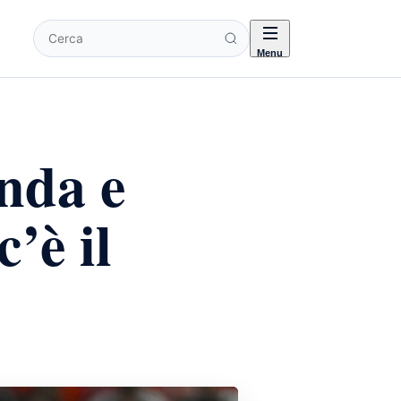
Cerca
Menu
nda e
c’è il