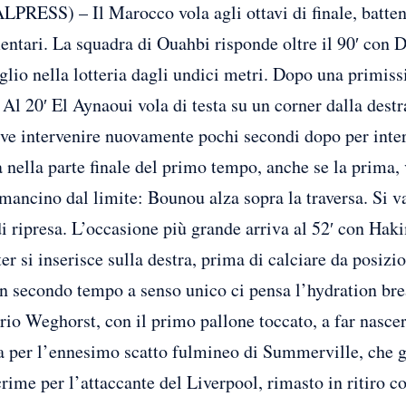
) – Il Marocco vola agli ottavi di finale, battendo
ntari. La squadra di Ouahbi risponde oltre il 90′ con 
glio nella lotteria dagli undici metri. Dopo una primiss
Al 20′ El Aynaoui vola di testa su un corner dalla dest
eve intervenire nuovamente pochi secondi dopo per inter
nella parte finale del primo tempo, anche se la prima, v
ancino dal limite: Bounou alza sopra la traversa. Si va a
 ripresa. L’occasione più grande arriva al 52′ con Hakim
er si inserisce sulla destra, prima di calciare da posizi
 un secondo tempo a senso unico ci pensa l’hydration br
rio Weghorst, con il primo pallone toccato, a far nascer
da per l’ennesimo scatto fulmineo di Summerville, che gi
rime per l’attaccante del Liverpool, rimasto in ritiro c