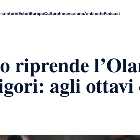
mia
Interni
Esteri
Europa
Cultura
Innovazione
Ambiente
Podcast
o riprende l’Ola
gori: agli ottavi 