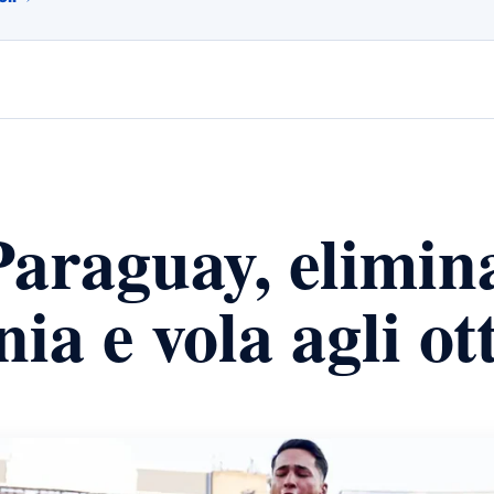
araguay, elimina
ia e vola agli ot