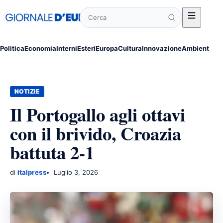
Cerca
Politica
Economia
Interni
Esteri
Europa
Cultura
Innovazione
Ambiente
Po
NOTIZIE
Il Portogallo agli ottavi
con il brivido, Croazia
battuta 2-1
di
italpress
Luglio 3, 2026