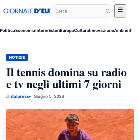
Cerca
Politica
Economia
Interni
Esteri
Europa
Cultura
Innovazione
Ambiente
Po
NOTIZIE
Il tennis domina su radio
e tv negli ultimi 7 giorni
di
italpress
Giugno 5, 2026