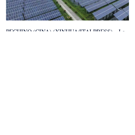
PECHINO (CINA) (XINHUA/ITALPRESS) – La
Cina ha presentato un piano d’azione triennale
per accelerare gli interventi di efficientamento
energetico e riduzione delle emissioni di carbonio
nei settori chiave, ha dichiarato oggi la
Commissione nazionale per lo sviluppo e la
riforma (NDRC).
Il piano, pubblicato congiuntamente dalla NDRC
e da diversi altri dipartimenti e agenzie del
governo, si concentra su nove settori ad alto