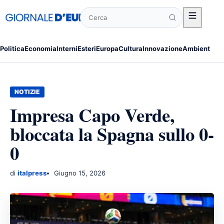
Cerca
Politica
Economia
Interni
Esteri
Europa
Cultura
Innovazione
Ambiente
Po
NOTIZIE
Impresa Capo Verde,
bloccata la Spagna sullo 0-
0
di
italpress
Giugno 15, 2026