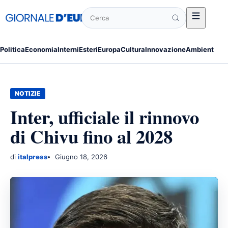
Cerca
Politica
Economia
Interni
Esteri
Europa
Cultura
Innovazione
Ambiente
Po
NOTIZIE
Inter, ufficiale il rinnovo
di Chivu fino al 2028
di
italpress
Giugno 18, 2026