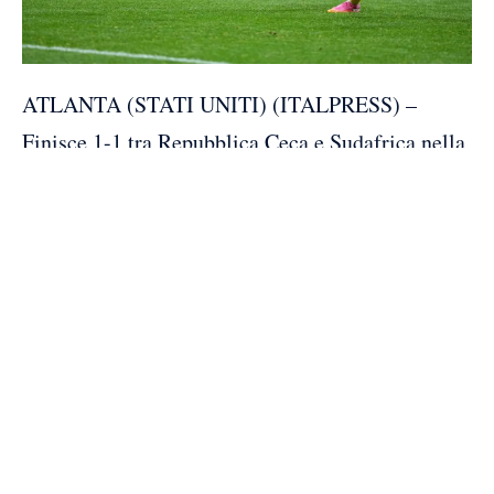
ATLANTA (STATI UNITI) (ITALPRESS) –
Finisce 1-1 tra Repubblica Ceca e Sudafrica nella
seconda giornata del girone A dei Mondiali. Dopo
il ko di entrambe all’esordio, Mokoena – su calcio
di rigore – ha risposto alla rete iniziale di Sadilek
sancendo il pareggio. Tutto aperto per la
qualificazione, nella notte italiana (alle 3) si
sfideranno Messico e Corea del Sud. L’ultimo
turno si giocherà in contemporanea giovedì 25,
alle 3 italiane: la Repubblica Ceca affronterà il
Messico, il Sudafrica si giocherà tutto contro la