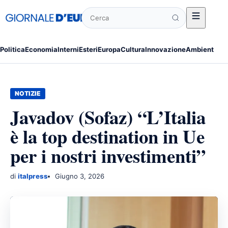
Cerca
Politica
Economia
Interni
Esteri
Europa
Cultura
Innovazione
Ambiente
Po
NOTIZIE
Javadov (Sofaz) “L’Italia
è la top destination in Ue
per i nostri investimenti”
di
italpress
Giugno 3, 2026