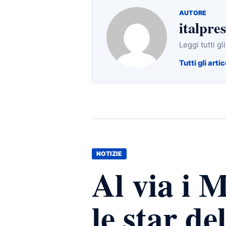
AUTORE
italpres
Leggi tutti gl
Tutti gli artic
NOTIZIE
Al via i M
le star d