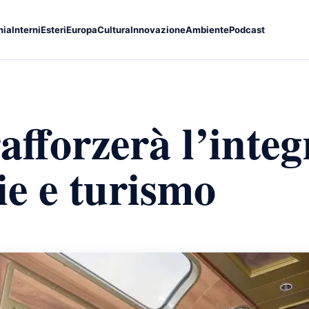
mia
Interni
Esteri
Europa
Cultura
Innovazione
Ambiente
Podcast
afforzerà l’integ
ie e turismo