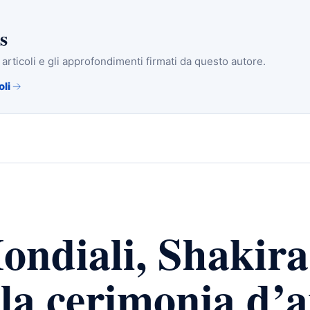
s
i articoli e gli approfondimenti firmati da questo autore.
oli
ondiali, Shakira
ella cerimonia d’