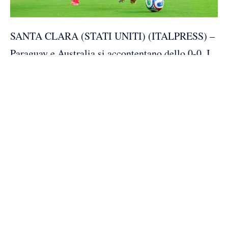
SANTA CLARA (STATI UNITI) (ITALPRESS) –
Paraguay e Australia si accontentano dello 0-0. I
Socceroos si qualificano ai sedicesimi da secondi
classificati del girone D (sfideranno la seconda
del gruppo G), mentre i sudamericani devono
ancora aspettare i risultati degli altri campi,
anche se i quattro punti raccolti nel
raggruppamento dovrebbero bastare per rientrare
tra le otto migliori terze. Di fatto a Santa Clara
vince la noia, con qualche lampo nel finale che
sembra poter mettere in discussione un copione
ben chiaro sin dai primi minuti. I ritmi sono lenti