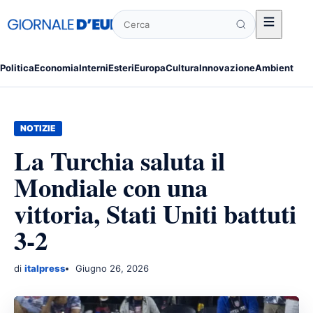
Cerca
Politica
Economia
Interni
Esteri
Europa
Cultura
Innovazione
Ambiente
Po
NOTIZIE
La Turchia saluta il
Mondiale con una
vittoria, Stati Uniti battuti
3-2
di
italpress
Giugno 26, 2026