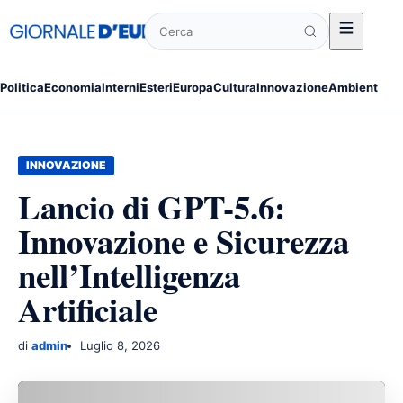
Cerca
Politica
Economia
Interni
Esteri
Europa
Cultura
Innovazione
Ambiente
Po
INNOVAZIONE
Lancio di GPT-5.6:
Innovazione e Sicurezza
nell’Intelligenza
Artificiale
di
admin
Luglio 8, 2026