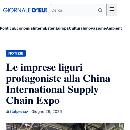
Cerca
Politica
Economia
Interni
Esteri
Europa
Cultura
Innovazione
Ambiente
Po
NOTIZIE
Le imprese liguri
protagoniste alla China
International Supply
Chain Expo
di
italpress
Giugno 26, 2026