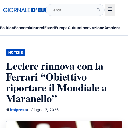
Cerca
Politica
Economia
Interni
Esteri
Europa
Cultura
Innovazione
Ambiente
Po
NOTIZIE
Leclerc rinnova con la
Ferrari “Obiettivo
riportare il Mondiale a
Maranello”
di
italpress
Giugno 3, 2026