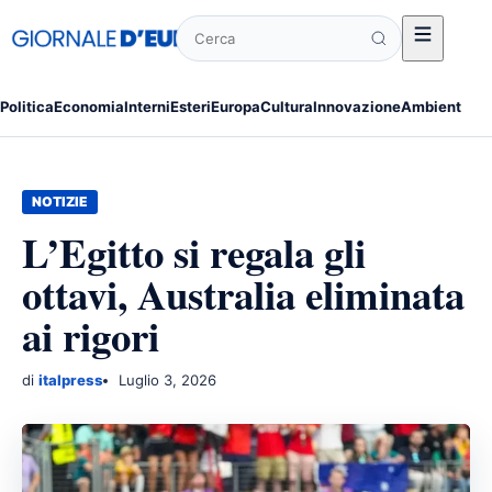
Cerca
Politica
Economia
Interni
Esteri
Europa
Cultura
Innovazione
Ambiente
Po
NOTIZIE
L’Egitto si regala gli
ottavi, Australia eliminata
ai rigori
di
italpress
Luglio 3, 2026