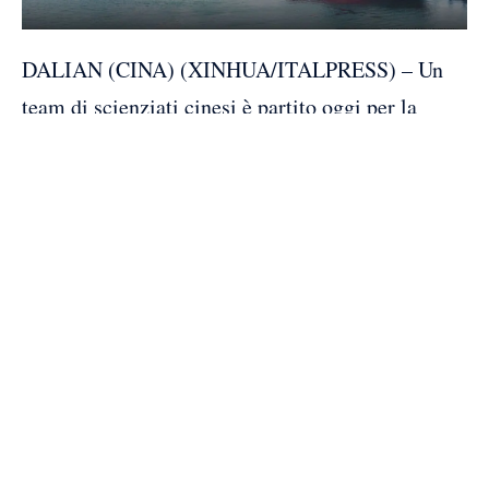
DALIAN (CINA) (XINHUA/ITALPRESS) – Un
team di scienziati cinesi è partito oggi per la
16esima spedizione artica del Paese, con tre navi
da ricerca oceanografica, la Xuelong, la Xuelong 2
e la Jidi, salpate dalla città costiera di Dalian,
nella provincia nord-occidentale cinese del
Liaoning.
La spedizione è organizzata dal ministero delle
Risorse naturali e sarà condotta congiuntamente
da queste tre navi e da un’altra nave da ricerca, la
Tansuo-3. La conclusione è prevista all’inizio di