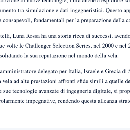
adozione di nuove tecnologie; mira anche a esplorare so
gamento tra simulazione e dati ingegneristici. Questo a
 e consapevoli, fondamentali per la preparazione della
elli, Luna Rossa ha una storia ricca di successi, avendo
e volte le Challenger Selection Series, nel 2000 e nel 2
nsolidando la sua reputazione nel mondo della vela.
amministratore delegato per Italia, Israele e Grecia di
vela ad alte prestazioni affronti sfide simili a quelle de
le sue tecnologie avanzate di ingegneria digitale, si pr
icolarmente impegnative, rendendo questa alleanza strate