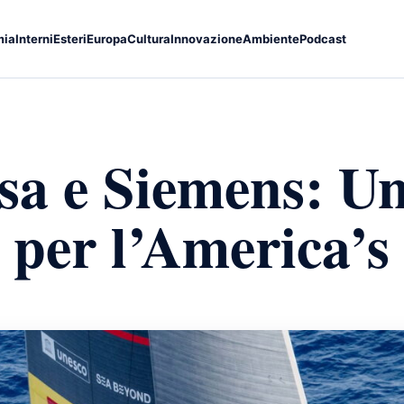
mia
Interni
Esteri
Europa
Cultura
Innovazione
Ambiente
Podcast
a e Siemens: Un
a per l’America’