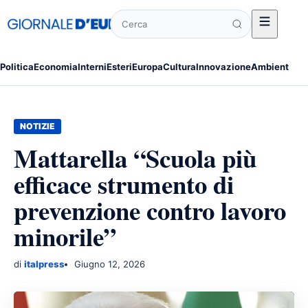
Cerca
Politica
Economia
Interni
Esteri
Europa
Cultura
Innovazione
Ambiente
Po
NOTIZIE
Mattarella “Scuola più
efficace strumento di
prevenzione contro lavoro
minorile”
di
italpress
Giugno 12, 2026