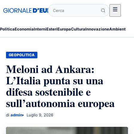
Cerca
Politica
Economia
Interni
Esteri
Europa
Cultura
Innovazione
Ambiente
Po
GEOPOLITICA
Meloni ad Ankara:
L’Italia punta su una
difesa sostenibile e
sull’autonomia europea
di
admin
Luglio 9, 2026