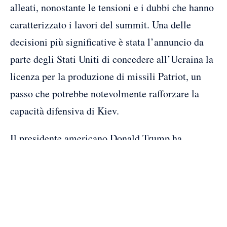
alleati, nonostante le tensioni e i dubbi che hanno
caratterizzato i lavori del summit. Una delle
decisioni più significative è stata l’annuncio da
parte degli Stati Uniti di concedere all’Ucraina la
licenza per la produzione di missili Patriot, un
passo che potrebbe notevolmente rafforzare la
capacità difensiva di Kiev.
Il presidente americano Donald Trump ha
dichiarato che l’Ucraina “è in grado di produrli
piuttosto rapidamente” e ha elogiato la sua
“grande capacità di produrre armi”. Durante il
summit, i rappresentanti dei paesi membri hanno
espresso un “forte senso di unità” e hanno