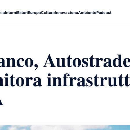
mia
Interni
Esteri
Europa
Cultura
Innovazione
Ambiente
Podcast
nco, Autostrade
itora infrastrut
A