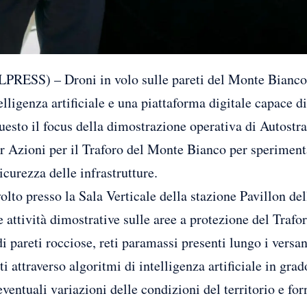
) – Droni in volo sulle pareti del Monte Bianco, i
elligenza artificiale e una piattaforma digitale capace di
uesto il focus della dimostrazione operativa di Autostr
r Azioni per il Traforo del Monte Bianco per sperimen
icurezza delle infrastrutture.
volto presso la Sala Verticale della stazione Pavillon 
ate attività dimostrative sulle aree a protezione del Tra
di pareti rocciose, reti paramassi presenti lungo i versan
ati attraverso algoritmi di intelligenza artificiale in gr
eventuali variazioni delle condizioni del territorio e fo