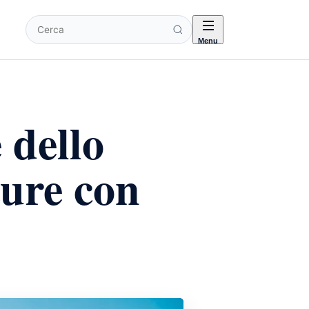
Cerca
Menu
 dello
ture con