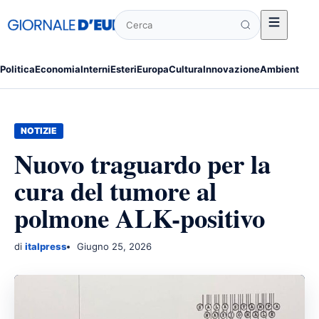
Cerca
Politica
Economia
Interni
Esteri
Europa
Cultura
Innovazione
Ambiente
Po
NOTIZIE
Nuovo traguardo per la
cura del tumore al
polmone ALK-positivo
di
italpress
Giugno 25, 2026