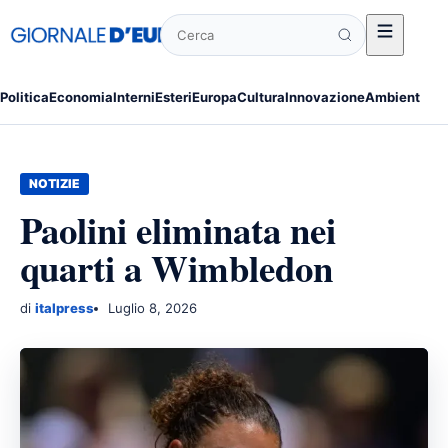
Cerca
Politica
Economia
Interni
Esteri
Europa
Cultura
Innovazione
Ambiente
Po
NOTIZIE
Paolini eliminata nei
quarti a Wimbledon
di
italpress
Luglio 8, 2026