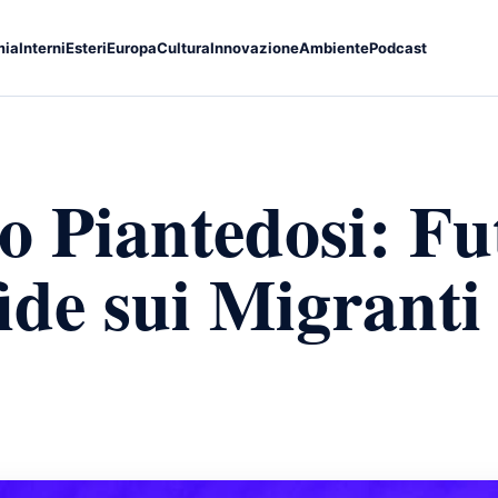
mia
Interni
Esteri
Europa
Cultura
Innovazione
Ambiente
Podcast
ro Piantedosi: Fu
fide sui Migranti