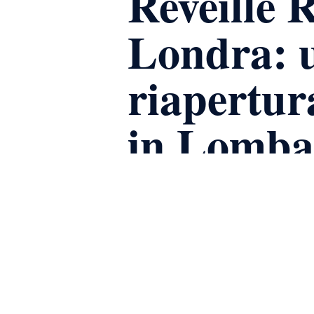
Reveille 
Londra: u
riapertur
in Lomba
di
admin
Luglio 8, 2026