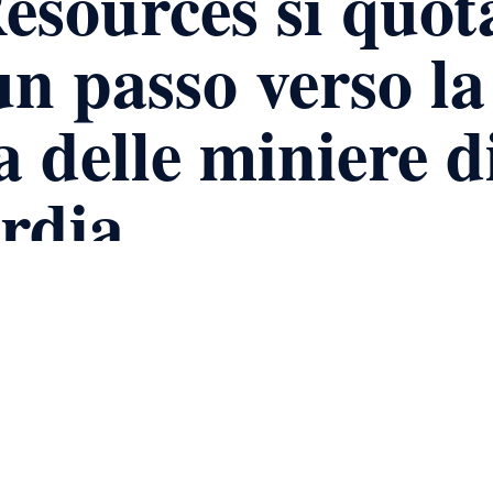
Resources si quot
n passo verso la
a delle miniere d
rdia