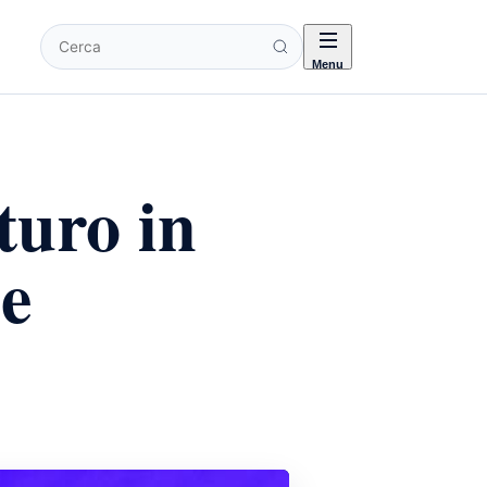
Cerca
Menu
turo in
 e