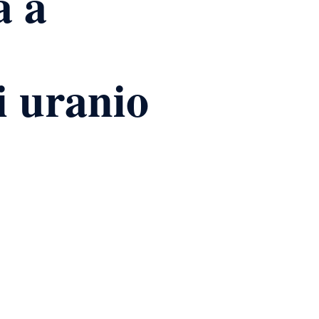
a a
i uranio