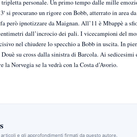
a tripletta personale. Un primo tempo dalle mille emozi
 3′ si procurano un rigore con Bobb, atterrato in area 
i fa però ipnotizzare da Maignan. All’11 è Mbappè a sfio
centimetri dall’incrocio dei pali. I vicecampioni del mo
isivo nel chiudere lo specchio a Bobb in uscita. In pien
 Douè su cross dalla sinistra di Barcola. Ai sedicesimi d
e la Norvegia se la vedrà con la Costa d’Avorio.
s
i articoli e gli approfondimenti firmati da questo autore.