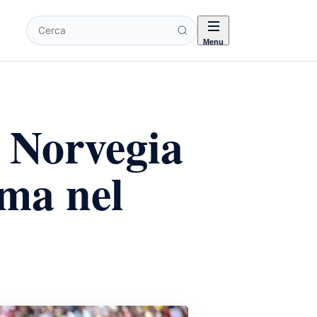
Cerca
Menu
 Norvegia
ima nel