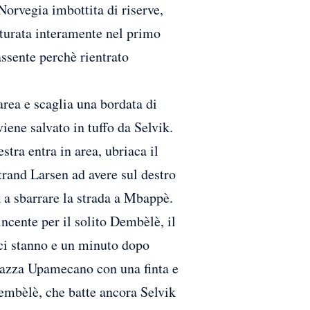
rvegia imbottita di riserve,
aturata interamente nel primo
ssente perchè rientrato
rea e scaglia una bordata di
iene salvato in tuffo da Selvik.
stra entra in area, ubriaca il
Strand Larsen ad avere sul destro
 a sbarrare la strada a Mbappè.
incente per il solito Dembèlè, il
 ci stanno e un minuto dopo
piazza Upamecano con una finta e
Dembèlè, che batte ancora Selvik