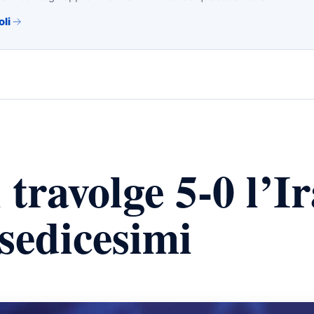
oli
 travolge 5-0 l’I
 sedicesimi