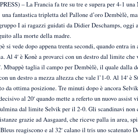
) – La Francia fa tre su tre e supera per 4-1 una No
’ una fantastica tripletta del Pallone d’oro Dembèlè, m
 gruppo I ai ragazzi guidati da Didier Deschamps, oggi a
uito alla morte della madre.
 si vede dopo appena trenta secondi, quando entra in a
sa. Al 4′ è Konè a provarci con un destro dal limite che v
 7′. Mbappè taglia il campo per Dembèlè, il quale dalla de
 con un destro a mezza altezza che vale l’1-0. Al 14′ è 
lto da ottima posizione. Tre minuti dopo è ancora Selvik
decisivo al 20′ quando mette a referto un nuovo assist v
fulmina dal limite Selvik per il 2-0. Gli scandinavi non
tanze grazie ad Aasgaard, che riceve palla in area, s
 Bleus reagiscono e al 32′ calano il tris uno scatenato 