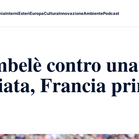
mia
Interni
Esteri
Europa
Cultura
Innovazione
Ambiente
Podcast
belè contro una
ata, Francia pr