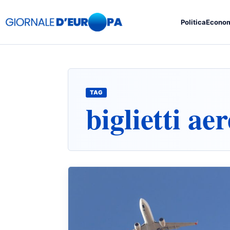
Politica
Econo
TAG
biglietti aer