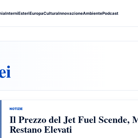
mia
Interni
Esteri
Europa
Cultura
Innovazione
Ambiente
Podcast
ei
NOTIZIE
Il Prezzo del Jet Fuel Scende, M
Restano Elevati