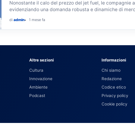
Nonostante il calo del prezzo del jet fuel, le compagnie
evidenziando una domanda robusta e dinamiche di mer
di
admin
1 mese fa
Altre sezioni
Informazioni
Cultura
Chi siamo
Innovazione
Redazione
Ambiente
Codice etico
Podcast
Privacy policy
Cookie policy