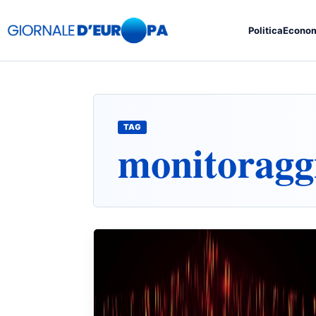
Politica
Econo
TAG
monitoragg