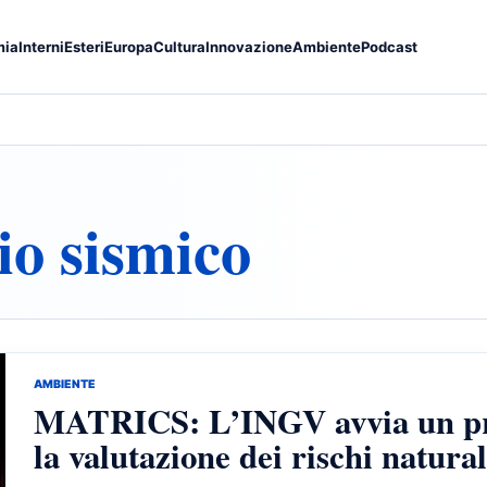
mia
Interni
Esteri
Europa
Cultura
Innovazione
Ambiente
Podcast
io sismico
AMBIENTE
MATRICS: L’INGV avvia un pro
la valutazione dei rischi natural