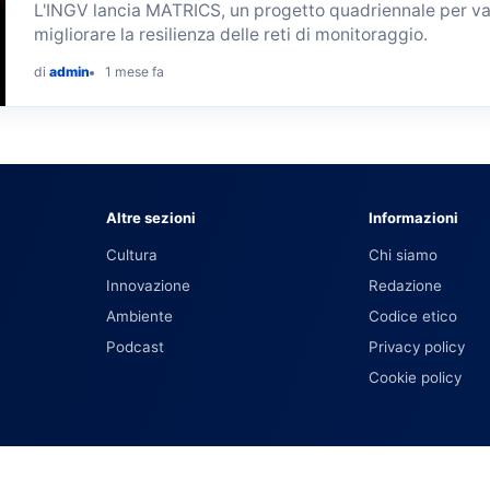
L'INGV lancia MATRICS, un progetto quadriennale per valu
migliorare la resilienza delle reti di monitoraggio.
di
admin
1 mese fa
Altre sezioni
Informazioni
Cultura
Chi siamo
Innovazione
Redazione
Ambiente
Codice etico
Podcast
Privacy policy
Cookie policy