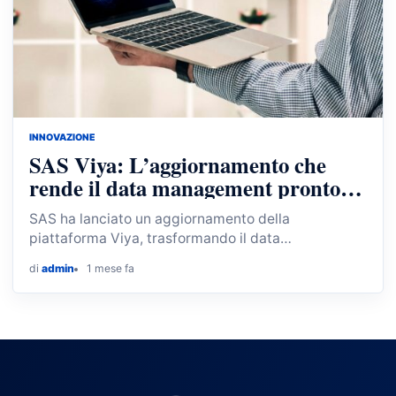
INNOVAZIONE
SAS Viya: L’aggiornamento che
rende il data management pronto
per l’IA
SAS ha lanciato un aggiornamento della
piattaforma Viya, trasformando il data
management in un processo orientato
di
admin
1 mese fa
all'intelligenza artificiale con nuove soluzioni
integrate.